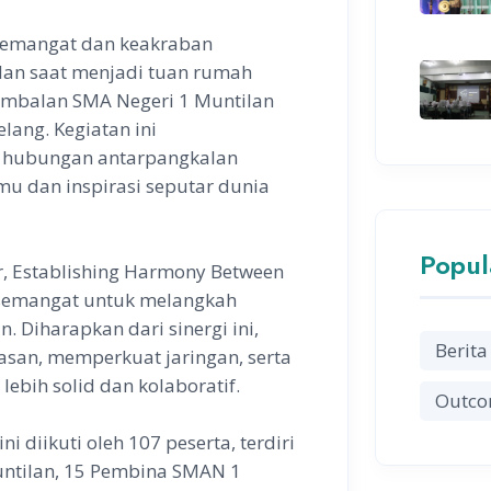
 semangat dan keakraban
lan saat menjadi tuan rumah
Ambalan SMA Negeri 1 Muntilan
ang. Kegiatan ini
t hubungan antarpangkalan
mu dan inspirasi seputar dunia
Popul
, Establishing Harmony Between
 semangat untuk melangkah
 Diharapkan dari sinergi ini,
Berita
asan, memperkuat jaringan, serta
bih solid dan kolaboratif.
Outco
i diikuti oleh 107 peserta, terdiri
ntilan, 15 Pembina SMAN 1