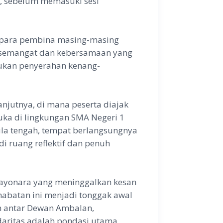
, sebelum memasuki sesi
i para pembina masing-masing
s semangat dan kebersamaan yang
akukan penyerahan kenang-
njutnya, di mana peserta diajak
uka di lingkungan SMA Negeri 1
ula tengah, tempat berlangsungnya
di ruang reflektif dan penuh
sayonara yang meninggalkan kesan
habatan ini menjadi tonggak awal
an antar Dewan Ambalan,
aritas adalah pondasi utama