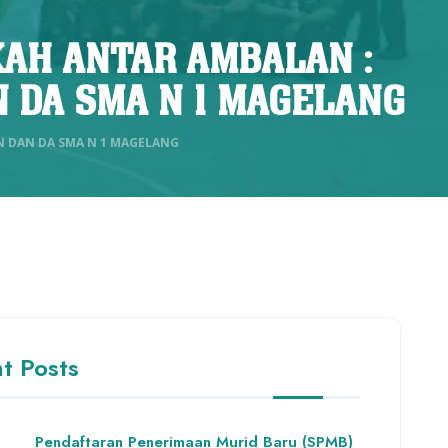
AH ANTAR AMBALAN :
N DA SMA N 1 MAGELANG
 DAN DA SMA N 1 MAGELANG
t Posts
Pendaftaran Penerimaan Murid Baru (SPMB)