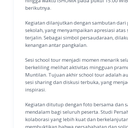
hingga waktu ISHOMA pada pukul 15.00 WIB
berikutnya.
Kegiatan dilanjutkan dengan sambutan dar
sekolah, yang menyampaikan apresiasi ata
terjalin. Sebagai simbol persaudaraan, dil
kenangan antar pangkalan.
Sesi school tour menjadi momen menarik sela
berkeliling melihat aktivitas mingguan pram
Muntilan. Tujuan akhir school tour adalah a
sesi sharing dan diskusi terbuka, yang menja
inspirasi.
Kegiatan ditutup dengan foto bersama dan 
mendalam bagi seluruh peserta. Studi Persa
kolaborasi yang lebih kuat dan berkelanjut
membuktikan bahwa persahabatan dan solid