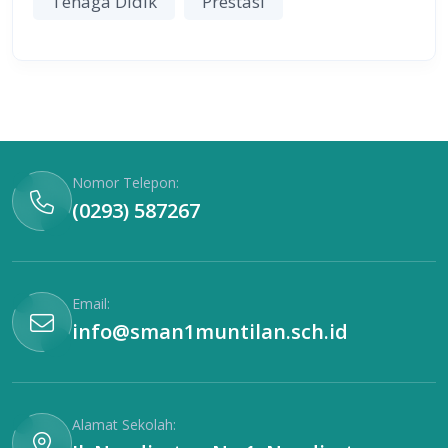
Tenaga Didik
Prestasi
Nomor Telepon:
(0293) 587267
Email:
info@sman1muntilan.sch.id
Alamat Sekolah: