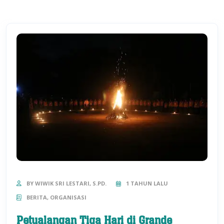
BY WIWIK SRI LESTARI, S.PD.
1 TAHUN LALU
BERITA, ORGANISASI
Petualangan Tiga Hari di Grande