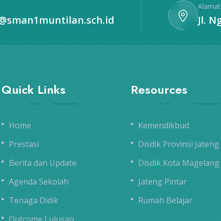
Alamat
o@sman1muntilan.sch.id
Jl. 
Quick Links
Resources
Home
Kemendikbud
Prestasi
Disdik Provinsi Jateng
Berita dan Update
Disdik Kota Magelang
Agenda Sekolah
Jateng Pintar
Tenaga Didik
Rumah Belajar
Outcome Lulusan