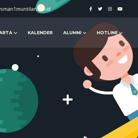
sman1muntilan.sch.id
ARTA
KALENDER
ALUMNI
HOTLINE