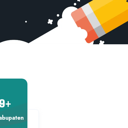
9
+
abupaten